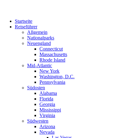
Zum
Inhalt
springen
Startseite
Reiseführer
Allgemein
Nationalparks
Neuengland
Connecticut
Massachusetts
Rhode Island
Mid-Atlantic
New York
Washington, D.C.
Pennsylvania
Südosten
Alabama
Florida
Georgia
Mississippi
Virginia
Südwesten
Arizona
Nevada
Las Vegas