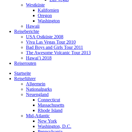
Westküste
Kalifornien
Oregon
Washington
Hawaii
Reiseberichte
USA Ostküste 2008
Viva Las Vegas Tour 2010
Bad Boys and Girls Tour 2011
The Awesome Volcanic Tour 2013
Hawai’i 2018
Reiserouten
Startseite
Reiseführer
Allgemein
Nationalparks
Neuengland
Connecticut
Massachusetts
Rhode Island
Mid-Atlantic
New York
Washington, D.C.
Pennsylvania