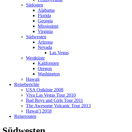
Südosten
Alabama
Florida
Georgia
Mississippi
Virginia
Südwesten
Arizona
Nevada
Las Vegas
Westküste
Kalifornien
Oregon
Washington
Hawaii
Reiseberichte
USA Ostküste 2008
Viva Las Vegas Tour 2010
Bad Boys and Girls Tour 2011
The Awesome Volcanic Tour 2013
Hawai’i 2018
Reiserouten
Südwesten