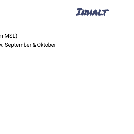
Inhalt
8m MSL)
zw. September & Oktober