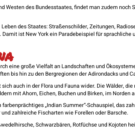
und Westen des Bundesstaates, findet man zudem noch S
e Leben des Staates: Straßenschilder, Zeitungen, Radios
Damit ist New York ein Paradebeispiel für sprachliche un
na
urch eine große Vielfalt an Landschaften und Ökosyste
ften bis hin zu den Bergregionen der Adirondacks und Cat
ich auch in der Flora und Fauna wider. Die Wälder, die
dern mit Ahorn, Eichen, Buchen und Birken, im Norden a
n farbenprächtiges „Indian Summer“-Schauspiel, das zahl
 und zahlreiche Fischarten wie Forellen oder Barsche.
wedelhirsche, Schwarzbären, Rotfüchse und Kojoten heim