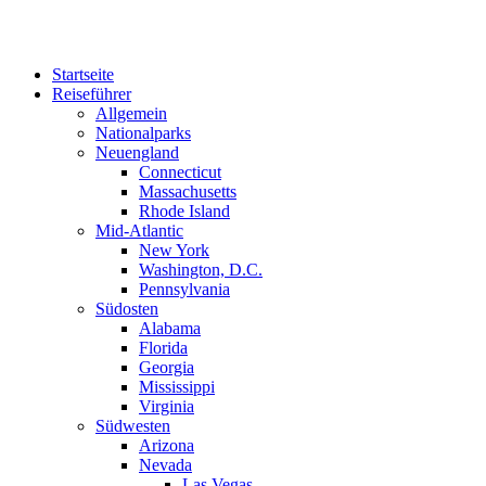
Zum
Inhalt
springen
Startseite
Reiseführer
Allgemein
Nationalparks
Neuengland
Connecticut
Massachusetts
Rhode Island
Mid-Atlantic
New York
Washington, D.C.
Pennsylvania
Südosten
Alabama
Florida
Georgia
Mississippi
Virginia
Südwesten
Arizona
Nevada
Las Vegas