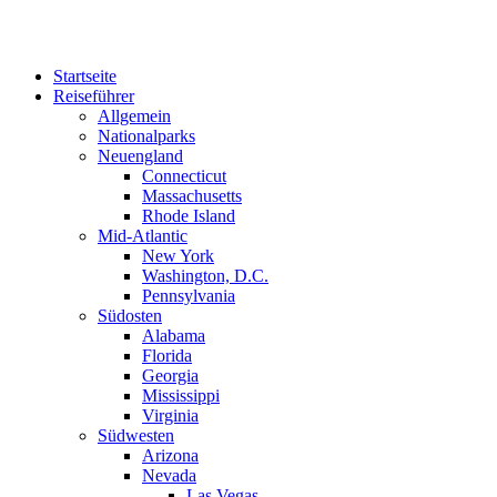
Zum
Inhalt
springen
Startseite
Reiseführer
Allgemein
Nationalparks
Neuengland
Connecticut
Massachusetts
Rhode Island
Mid-Atlantic
New York
Washington, D.C.
Pennsylvania
Südosten
Alabama
Florida
Georgia
Mississippi
Virginia
Südwesten
Arizona
Nevada
Las Vegas