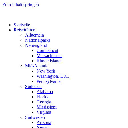
Zum Inhalt springen
Startseite
Reiseführer
Allgemein
Nationalparks
Neuengland
Connecticut
Massachusetts
Rhode Island
Mid-Atlantic
New York
Washington, D.C.
Pennsylvania
Südosten
Alabama
Florida
Georgia
Mississippi
Virginia
Südwesten
Arizona
Nevada