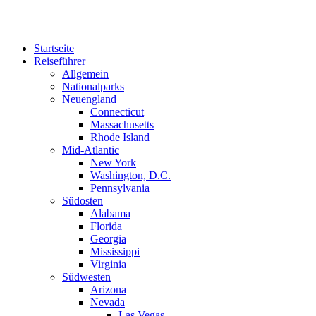
Zum
Inhalt
springen
Startseite
Reiseführer
Allgemein
Nationalparks
Neuengland
Connecticut
Massachusetts
Rhode Island
Mid-Atlantic
New York
Washington, D.C.
Pennsylvania
Südosten
Alabama
Florida
Georgia
Mississippi
Virginia
Südwesten
Arizona
Nevada
Las Vegas