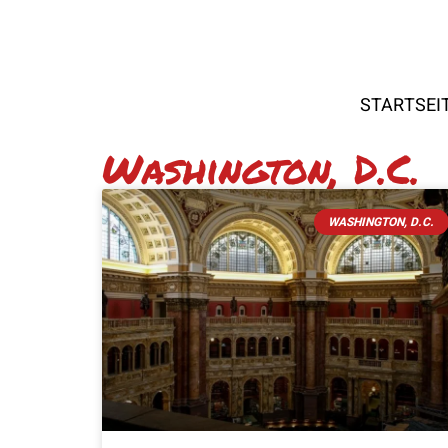
STARTSEI
Washington, D.C.
WASHINGTON, D.C.