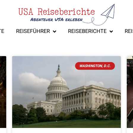
TE
REISEFÜHRER
REISEBERICHTE
RE
WASHINGTON, D.C.