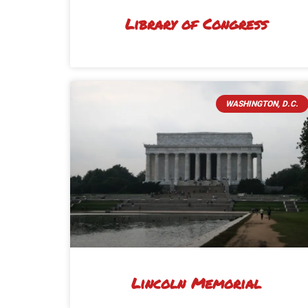
Library of Congress
WASHINGTON, D.C.
Lincoln Memorial