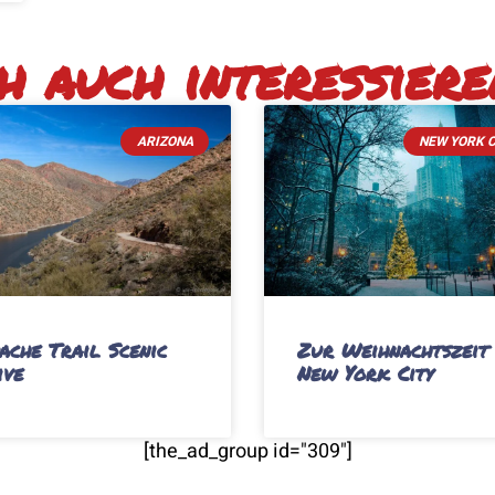
 auch interessieren
ARIZONA
NEW YORK C
ache Trail Scenic
Zur Weihnachtszeit 
ive
New York City
[the_ad_group id="309"]