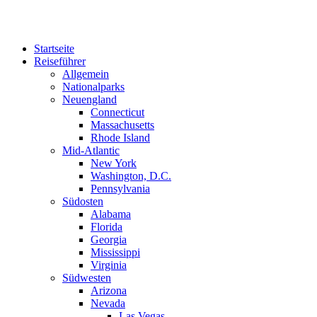
Zum
Inhalt
springen
Startseite
Reiseführer
Allgemein
Nationalparks
Neuengland
Connecticut
Massachusetts
Rhode Island
Mid-Atlantic
New York
Washington, D.C.
Pennsylvania
Südosten
Alabama
Florida
Georgia
Mississippi
Virginia
Südwesten
Arizona
Nevada
Las Vegas