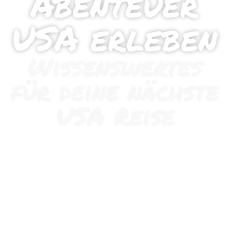
Abenteuer
USA erleben
Wissenswertes
für deine nächste
USA Reise