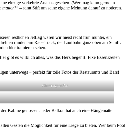
keine einzige verkehrte Ananas gesehen. (Wer mag kann gerne in
e matter?
“ – samt Stift um seine eigene Meinung darauf zu notieren.
eren restlichen JetLag waren wir meist recht früh munter, ein
r drehten runden am Race Track, der Laufbahn ganz oben am Schiff.
en hier trainieren sehen.
er gibt es wirklich alles, was das Herz begehrt! Fixe Essenszeiten
gen unterwegs – perfekt für tolle Fotos der Restaurants und Bars!
Champagner Bar
 der Kabine genossen. Jeder Balkon hat auch eine Hängematte –
 allen Gästen die Möglichkeit für eine Liege zu bieten. Wer beim Pool