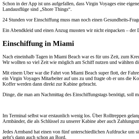
Schon in der App ist uns aufgefallen, dass Virgin Voyages eine eigen
Landausflüge sind „Shore Things“.
24 Stunden vor Einschiffung muss man noch einen Gesundheits-Frag
Ein Abendkleid und einen Anzug mussten wir nicht einpacken – der D
Einschiffung in Miami
Nach eineinhalb Tagen in Miami Beach war es für uns Zeit, zum Kreu
Wir wollten so viel Zeit wie möglich am Schiff nutzen und wählten di
Mit einem Uber war die Fahrt von Miami Beach super flott, der Fah
ein Virgin Voyages Mitarbeiter auf uns zu und fragte ob er uns di
Koffer werden dann direkt zur Kabine gebracht.
Dinge, die man am Nachmittag des Einschiffungstags benötigt, soll
Im Terminal selbst war erstaunlich wenig los. Über Rolltreppen gelang
Armbänder, die als Schlüssel zu unserer Kabine aber auch Zahlungsmi
Jedes Armband hat einen von fünf unterschiedlichen Aufdrucke um si
geht’s dann auch schon an Bord.