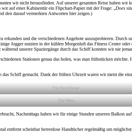
onnten wir nicht herausfinden. Auf unserer gesamten Reise haben wir 
 wir auf einer Kabinentür ein Flipchart-Papier mit der Frage: „
Does siz
nd den darauf vermerkten Antworten hier zeigen.)
 zu erkunden und die verschiedenen Angebote auszuprobieren. Durch uns
inige Jogger nutzten in der kühlen Morgenluft das Fitness Center ode
 während unserer Spaziergänge durch das Schiff konnten wir nie jemand
erschiedenen Stationen genau das holen, was man frühstücken möchte. Hi
.
das Schiff gemacht. Dank der frühen Uhrzeit waren wir meist die einzi
The Dock House
The Wake
bracht, Nachmittags haben wir für einige Stunden unseren Balkon auf
onal entfernt scheinbar herrenlose Handtücher regelmäßig um möglichst