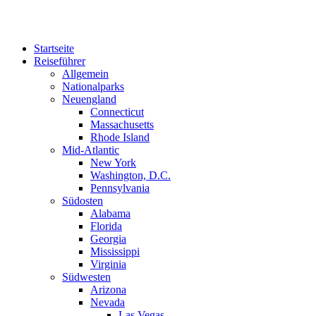
Zum
Inhalt
springen
Startseite
Reiseführer
Allgemein
Nationalparks
Neuengland
Connecticut
Massachusetts
Rhode Island
Mid-Atlantic
New York
Washington, D.C.
Pennsylvania
Südosten
Alabama
Florida
Georgia
Mississippi
Virginia
Südwesten
Arizona
Nevada
Las Vegas