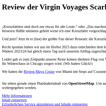
Review der Virgin Voyages Scar
„Kreuzfahrten sind doch nur etwas für alte Leute.“ oder „Das machen
besseren Hälfte meistens gehört wenn ich eine Kreuzfahrt vorgeschla
Und jetzt? Jetzt ist er (fast) der größte Fan dieser Reiseart: die Kre
Recht spontan haben wir uns im Herbst 2023 dazu entschieden dem k
Winters 2023/24 hat gleich einen Tag nach unserem Abflug zugeschlag
Leider gab es zum Zeitpunkt unserer Reise keinen direkten Flug von 
für Winterchaos in Chicago sorgen wird. (Wir hatten Glück!)
Wir hatten die
Riviera Maya Cruise
von Miami mit Stops auf Cozumel 
Sie sehen gerade einen Platzhalterinhalt von
OpenStreetMap
. Um auf
weitergegeben werden.
Mehr Informationen
Inhalt entsperren
Erforderlichen Service akzeptieren und Inhalte entsperren