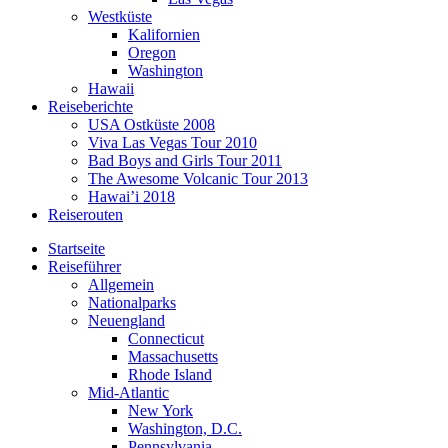
Westküste
Kalifornien
Oregon
Washington
Hawaii
Reiseberichte
USA Ostküste 2008
Viva Las Vegas Tour 2010
Bad Boys and Girls Tour 2011
The Awesome Volcanic Tour 2013
Hawai’i 2018
Reiserouten
Startseite
Reiseführer
Allgemein
Nationalparks
Neuengland
Connecticut
Massachusetts
Rhode Island
Mid-Atlantic
New York
Washington, D.C.
Pennsylvania