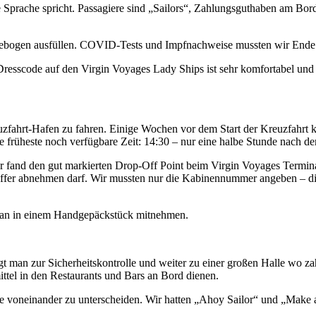
e Sprache spricht. Passagiere sind „Sailors“, Zahlungsguthaben am Bor
ebogen ausfüllen. COVID-Tests und Impfnachweise mussten wir Ende 
resscode auf den Virgin Voyages Lady Ships ist sehr komfortabel und 
zfahrt-Hafen zu fahren. Einige Wochen vor dem Start der Kreuzfahrt k
e früheste noch verfügbare Zeit: 14:30 – nur eine halbe Stunde nach de
rer fand den gut markierten Drop-Off Point beim Virgin Voyages Term
e Koffer abnehmen darf. Wir mussten nur die Kabinennummer angeben –
 man in einem Handgepäckstück mitnehmen.
t man zur Sicherheitskontrolle und weiter zu einer großen Halle wo zah
ttel in den Restaurants und Bars an Bord dienen.
e voneinander zu unterscheiden. Wir hatten „Ahoy Sailor“ und „Make 