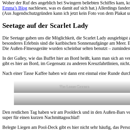
Woher der Ruf des angeblich bei Swingern beliebten Schiffes kam, k
Emma’s Blog
nachlesen, was es damit auf sich hat.) Allerdings fanden
(Aus Jugendschutzgründen kann ich jetzt kein Foto von dem Plakat u
Seetage auf der Scarlet Lady
Die Seetage gaben uns die Möglichkeit, die Scarlet Lady ausgiebigst
besonderes Erlebnis sind die karibischen Sonnenaufgänge am Meer. E
Die Außen-Fitnessgeräte wurden scheinbar selten benutzt – zumindest
In der Galley, wie das Buffet hier an Bord heißt, kann man sich an v
gibt es hier an Bord, im Gegensatz zu anderen Kreuzfahrtlinien, nicht
Nach einer Tasse Kaffee haben wir dann erst einmal eine Runde durch 
The Loose Cannon
Den restlichen Tag haben wir am Pooldeck und in den Außen-Bars ver
super für einen kurzen Nachmittagsschlaf!
Belegte Liegen am Pool-Deck gibt es hier nicht sehr häufig, das Pers