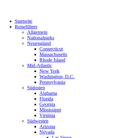
Zum
Inhalt
springen
Startseite
Reiseführer
Allgemein
Nationalparks
Neuengland
Connecticut
Massachusetts
Rhode Island
Mid-Atlantic
New York
Washington, D.C.
Pennsylvania
Südosten
Alabama
Florida
Georgia
Mississippi
Virginia
Südwesten
Arizona
Nevada
Las Vegas