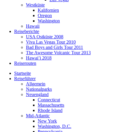
Westküste
Kalifornien
Oregon
Washington
Hawaii
Reiseberichte
USA Ostküste 2008
Viva Las Vegas Tour 2010
Bad Boys and Girls Tour 2011
The Awesome Volcanic Tour 2013
Hawai’i 2018
Reiserouten
Startseite
Reiseführer
Allgemein
Nationalparks
Neuengland
Connecticut
Massachusetts
Rhode Island
Mid-Atlantic
New York
Washington, D.C.
Pennsylvania