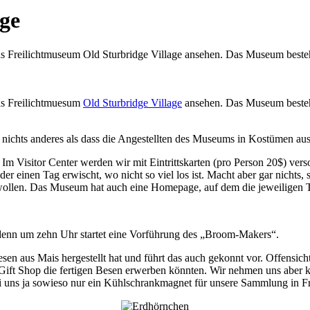
age
das Freilichtmuseum Old Sturbridge Village ansehen. Das Museum beste
as Freilichtmuesum
Old Sturbridge Village
ansehen. Das Museum besteh
t nichts anderes als dass die Angestellten des Museums in Kostümen a
Im Visitor Center werden wir mit Eintrittskarten (pro Person 20$) verso
ider einen Tag erwischt, wo nicht so viel los ist. Macht aber gar nichts
ollen. Das Museum hat auch eine Homepage, auf dem die jeweiligen Ta
denn um zehn Uhr startet eine Vorführung des „Broom-Makers“.
sen aus Mais hergestellt hat und führt das auch gekonnt vor. Offensicht
 Gift Shop die fertigen Besen erwerben könnten. Wir nehmen uns aber k
ei uns ja sowieso nur ein Kühlschrankmagnet für unsere Sammlung in F