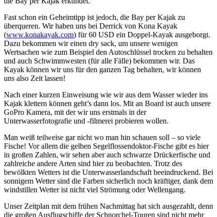
die Bay per Kajak erkundet.
Fast schon ein Geheimtipp ist jedoch, die Bay per Kajak zu
überqueren. Wir haben uns bei Derrick von Kona Kayak
(
www.konakayak.com
) für 60 USD ein Doppel-Kayak ausgeborgt.
Dazu bekommen wir einen dry sack, um unsere wenigen
Wertsachen wie zum Beispiel den Autoschlüssel trocken zu behalten
und auch Schwimmwesten (für alle Fälle) bekommen wir. Das
Kayak können wir uns für den ganzen Tag behalten, wir können
uns also Zeit lassen!
Nach einer kurzen Einweisung wie wir aus dem Wasser wieder ins
Kajak klettern können geht’s dann los. Mit an Board ist auch unsere
GoPro Kamera, mit der wir uns erstmals in der
Unterwasserfotografie und -filmerei probieren wollen.
Man weiß teilweise gar nicht wo man hin schauen soll – so viele
Fische! Vor allem die gelben Segelflossendoktor-Fische gibt es hier
in großen Zahlen, wir sehen aber auch schwarze Drückerfische und
zahlreiche andere Arten sind hier zu beobachten. Trotz des
bewölkten Wetters ist die Unterwasserlandschaft beeindruckend. Bei
sonnigem Wetter sind die Farben sicherlich noch kräftiger, dank dem
windstillen Wetter ist nicht viel Strömung oder Wellengang.
Unser Zeitplan mit dem frühen Nachmittag hat sich ausgezahlt, denn
die großen Ausflugschiffe der Schnorchel-Touren sind nicht mehr