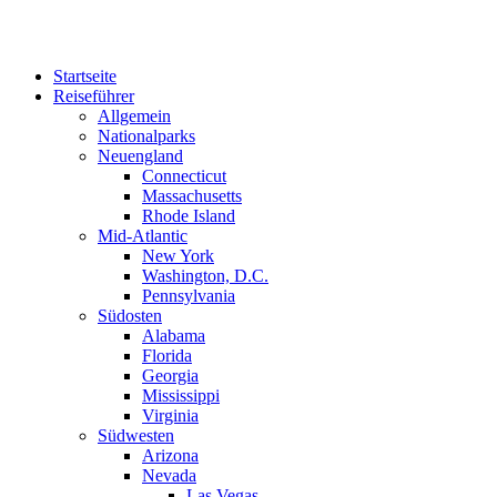
Zum
Inhalt
springen
Startseite
Reiseführer
Allgemein
Nationalparks
Neuengland
Connecticut
Massachusetts
Rhode Island
Mid-Atlantic
New York
Washington, D.C.
Pennsylvania
Südosten
Alabama
Florida
Georgia
Mississippi
Virginia
Südwesten
Arizona
Nevada
Las Vegas