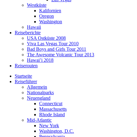
Westküste
Kalifornien
Oregon
Washington
Hawaii
Reiseberichte
USA Ostküste 2008
Viva Las Vegas Tour 2010
Bad Boys and Girls Tour 2011
The Awesome Volcanic Tour 2013
Hawai’i 2018
Reiserouten
Startseite
Reiseführer
Allgemein
Nationalparks
Neuengland
Connecticut
Massachusetts
Rhode Island
Mid-Atlantic
New York
Washington, D.C.
Pennsylvania