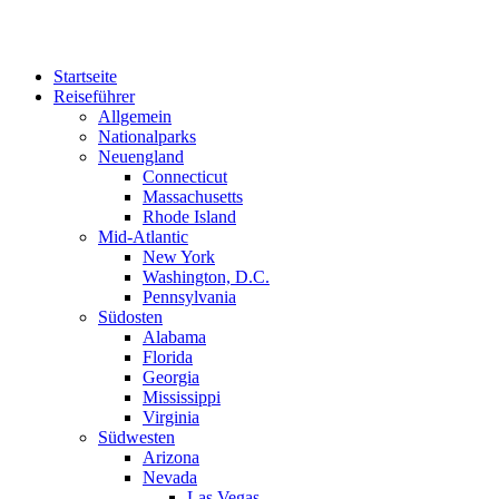
Zum
Inhalt
springen
Startseite
Reiseführer
Allgemein
Nationalparks
Neuengland
Connecticut
Massachusetts
Rhode Island
Mid-Atlantic
New York
Washington, D.C.
Pennsylvania
Südosten
Alabama
Florida
Georgia
Mississippi
Virginia
Südwesten
Arizona
Nevada
Las Vegas