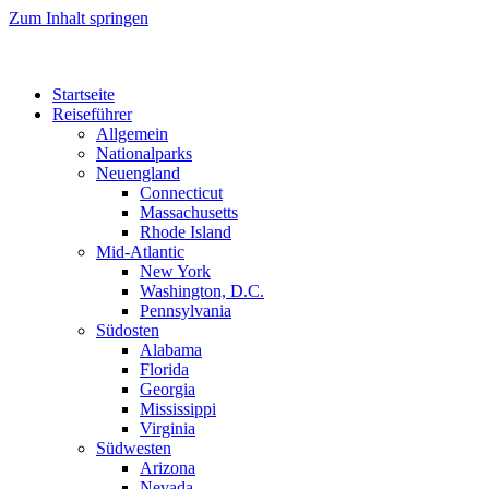
Zum Inhalt springen
Startseite
Reiseführer
Allgemein
Nationalparks
Neuengland
Connecticut
Massachusetts
Rhode Island
Mid-Atlantic
New York
Washington, D.C.
Pennsylvania
Südosten
Alabama
Florida
Georgia
Mississippi
Virginia
Südwesten
Arizona
Nevada